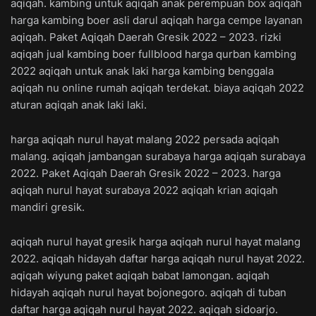
aqiqah. kambing untuk aqiqah anak perempuan box aqiqah
harga kambing boer asli darul aqiqah harga cempe layanan
aqiqah. Paket Aqiqah Daerah Gresik 2022 – 2023. rizki
aqiqah jual kambing boer fullblood harga qurban kambing
2022 aqiqah untuk anak laki harga kambing benggala
aqiqah nu online rumah aqiqah terdekat. biaya aqiqah 2022
aturan aqiqah anak laki laki.
harga aqiqah nurul hayat malang 2022 persada aqiqah
malang. aqiqah jambangan surabaya harga aqiqah surabaya
2022. Paket Aqiqah Daerah Gresik 2022 – 2023. harga
aqiqah nurul hayat surabaya 2022 aqiqah krian aqiqah
mandiri gresik.
aqiqah nurul hayat gresik harga aqiqah nurul hayat malang
2022. aqiqah hidayah daftar harga aqiqah nurul hayat 2022.
aqiqah wiyung paket aqiqah babat lamongan. aqiqah
hidayah aqiqah nurul hayat bojonegoro. aqiqah di tuban
daftar harga aqiqah nurul hayat 2022. aqiqah sidoarjo.