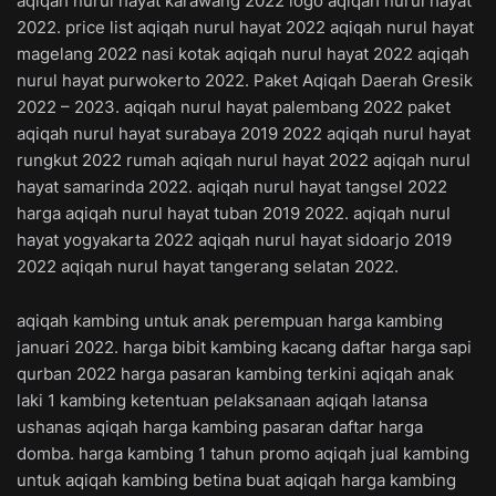
aqiqah nurul hayat karawang 2022 logo aqiqah nurul hayat
2022. price list aqiqah nurul hayat 2022 aqiqah nurul hayat
magelang 2022 nasi kotak aqiqah nurul hayat 2022 aqiqah
nurul hayat purwokerto 2022. Paket Aqiqah Daerah Gresik
2022 – 2023. aqiqah nurul hayat palembang 2022 paket
aqiqah nurul hayat surabaya 2019 2022 aqiqah nurul hayat
rungkut 2022 rumah aqiqah nurul hayat 2022 aqiqah nurul
hayat samarinda 2022. aqiqah nurul hayat tangsel 2022
harga aqiqah nurul hayat tuban 2019 2022. aqiqah nurul
hayat yogyakarta 2022 aqiqah nurul hayat sidoarjo 2019
2022 aqiqah nurul hayat tangerang selatan 2022.
aqiqah kambing untuk anak perempuan harga kambing
januari 2022. harga bibit kambing kacang daftar harga sapi
qurban 2022 harga pasaran kambing terkini aqiqah anak
laki 1 kambing ketentuan pelaksanaan aqiqah latansa
ushanas aqiqah harga kambing pasaran daftar harga
domba. harga kambing 1 tahun promo aqiqah jual kambing
untuk aqiqah kambing betina buat aqiqah harga kambing