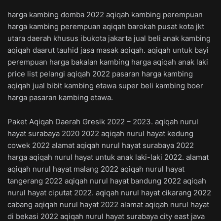
harga kambing domba 2022 aqiqah kambing perempuan
harga kambing perempuan aqiqah barokah pusat kota jkt
utara daerah khusus ibukota jakarta jual beli anak kambing
aqiqah daarut tauhid jasa masak aqiqah. aqiqah untuk bayi
perempuan harga bakalan kambing harga aqiqah anak laki
price list pelangi aqiqah 2022 pasaran harga kambing
aqiqah jual bibit kambing etawa super beli kambing boer
harga pasaran kambing etawa.
Paket Aqiqah Daerah Gresik 2022 – 2023. aqiqah nurul
hayat surabaya 2020 2022 aqiqah nurul hayat kedung
cowek 2022 alamat aqiqah nurul hayat surabaya 2022
harga aqiqah nurul hayat untuk anak laki-laki 2022. alamat
aqiqah nurul hayat malang 2022 aqiqah nurul hayat
tangerang 2022 aqiqah nurul hayat bandung 2022 aqiqah
nurul hayat ciputat 2022. aqiqah nurul hayat cikarang 2022
cabang aqiqah nurul hayat 2022 alamat aqiqah nurul hayat
di bekasi 2022 aqiqah nurul hayat surabaya city east java