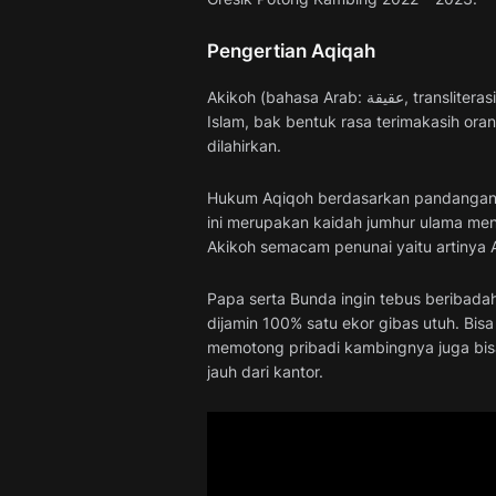
Pengertian Aqiqah
Akikoh (bahasa Arab: عقيقة, transliterasi: Aqiqah) adalah pengorbanan dibas dalam hukum
Islam, bak bentuk rasa terimakasih oran
dilahirkan.
Hukum Aqiqoh berdasarkan pandangan
ini merupakan kaidah jumhur ulama men
Akikoh semacam penunai yaitu artinya 
Papa serta Bunda ingin tebus beribadah
dijamin 100% satu ekor gibas utuh. Bis
memotong pribadi kambingnya juga bisa.
jauh dari kantor.