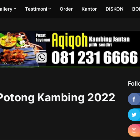
allery
Testimoni
Order
Kantor
DISKON
BO
Fol
 Potong Kambing 2022